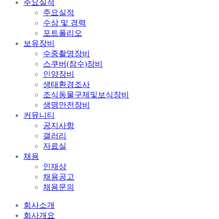
주요실적
주요실적
수상 및 경력
포트폴리오
보유장비
수중촬영장비
스쿠버(잠수)장비
인양장비
생태환경조사
조식동물구제및보식장비
생명안전장비
커뮤니티
공지사항
갤러리
자료실
채용
인재상
채용공고
채용문의
회사소개
회사개요