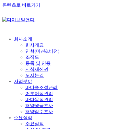
콘텐츠로 바로가기
회사소개
회사개요
연혁(미션&비전)
조직도
등록 및 인증
지식재산권
오시는길
사업분야
바다숲조성관리
어초어장관리
바다목장관리
해양생물조사
해양잠수조사
주요실적
주요실적