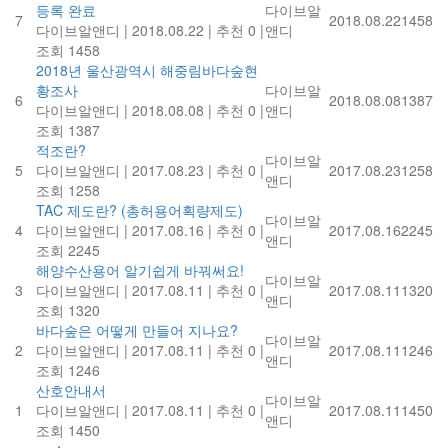
등록 완료
다이브알
7
2018.08.22
1458
다이브알앤디
|
2018.08.22
|
추천 0
|
앤디
조회 1458
2018년 울산광역시 해중림바다숲현
황조사
다이브알
6
2018.08.08
1387
다이브알앤디
|
2018.08.08
|
추천 0
|
앤디
조회 1387
적조란?
다이브알
5
다이브알앤디
|
2017.08.23
|
추천 0
|
2017.08.23
1258
앤디
조회 1258
TAC 제도란? (총허용어획량제도)
다이브알
4
다이브알앤디
|
2017.08.16
|
추천 0
|
2017.08.16
2245
앤디
조회 2245
해양수산용어 알기쉽게 바꿔써요!
다이브알
3
다이브알앤디
|
2017.08.11
|
추천 0
|
2017.08.11
1320
앤디
조회 1320
바다숲은 어떻게 만들어 지나요?
다이브알
2
다이브알앤디
|
2017.08.11
|
추천 0
|
2017.08.11
1246
앤디
조회 1246
산호안내서
다이브알
1
다이브알앤디
|
2017.08.11
|
추천 0
|
2017.08.11
1450
앤디
조회 1450