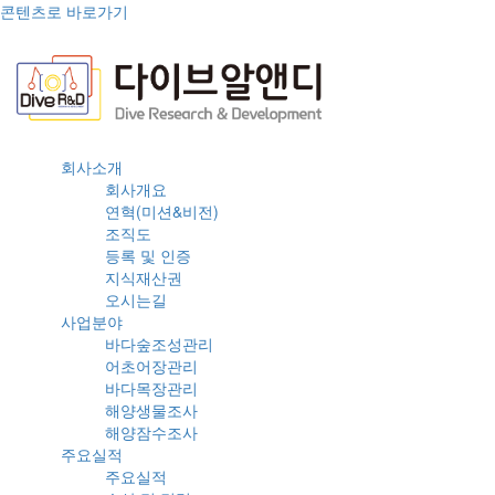
콘텐츠로 바로가기
회사소개
회사개요
연혁(미션&비전)
조직도
등록 및 인증
지식재산권
오시는길
사업분야
바다숲조성관리
어초어장관리
바다목장관리
해양생물조사
해양잠수조사
주요실적
주요실적