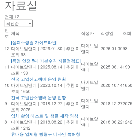
자료실
전체 12
번
제목
작성자
작성일
조회
호
[심폐소생술 가이드라인]
다이브알
12
다이브알앤디
|
2026.01.30
|
추천 0
|
2026.01.30
98
앤디
조회 98
[폭염 안전 5대 기본수칙 자율점검표]
다이브알
11
다이브알앤디
|
2025.08.14
|
추천 0
|
2025.08.14
199
앤디
조회 199
전국 고압산고챔버 운영 현황
다이브알
10
다이브알앤디
|
2020.10.14
|
추천 0
|
2020.10.14
1650
앤디
조회 1650
전국 고압산소챔버 운영 현황
다이브알
9
다이브알앤디
|
2018.12.27
|
추천 0
|
2018.12.27
2075
앤디
조회 2075
입체 촬영 테스트 및 샘플 제작 영상
다이브알
8
다이브알앤디
|
2018.08.22
|
추천 0
|
2018.08.22
1242
앤디
조회 1242
휴대용 일체형 방형구 디자인 특허청