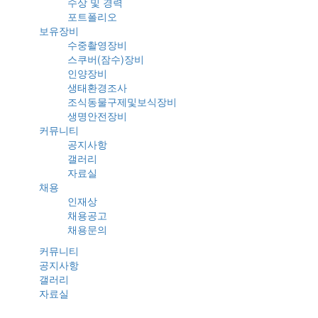
수상 및 경력
포트폴리오
보유장비
수중촬영장비
스쿠버(잠수)장비
인양장비
생태환경조사
조식동물구제및보식장비
생명안전장비
커뮤니티
공지사항
갤러리
자료실
채용
인재상
채용공고
채용문의
커뮤니티
공지사항
갤러리
자료실