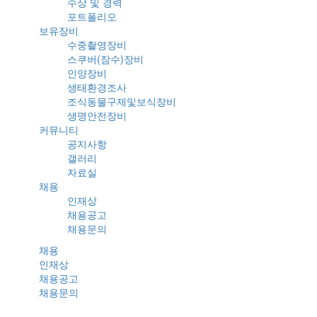
수상 및 경력
포트폴리오
보유장비
수중촬영장비
스쿠버(잠수)장비
인양장비
생태환경조사
조식동물구제및보식장비
생명안전장비
커뮤니티
공지사항
갤러리
자료실
채용
인재상
채용공고
채용문의
채용
인재상
채용공고
채용문의