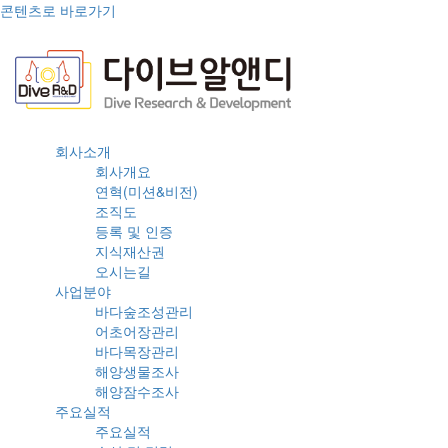
콘텐츠로 바로가기
회사소개
회사개요
연혁(미션&비전)
조직도
등록 및 인증
지식재산권
오시는길
사업분야
바다숲조성관리
어초어장관리
바다목장관리
해양생물조사
해양잠수조사
주요실적
주요실적