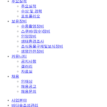
주요실적
주요실적
수상 및 경력
포트폴리오
보유장비
수중촬영장비
스쿠버(잠수)장비
인양장비
생태환경조사
조식동물구제및보식장비
생명안전장비
커뮤니티
공지사항
갤러리
자료실
채용
인재상
채용공고
채용문의
사업분야
바다숲조성관리