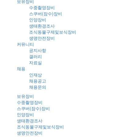
보유장비
수중촬영장비
스쿠버(잠수)장비
인양장비
생태환경조사
조식동물구제및보식장비
생명안전장비
커뮤니티
공지사항
갤러리
자료실
채용
인재상
채용공고
채용문의
보유장비
수중촬영장비
스쿠버(잠수)장비
인양장비
생태환경조사
조식동물구제및보식장비
생명안전장비