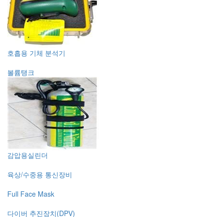
호흡용 기체 분석기
볼륨탱크
감압용실린더
육상/수중용 통신장비
Full Face Mask
다이버 추진장치(DPV)