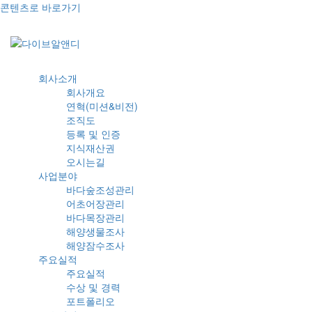
콘텐츠로 바로가기
회사소개
회사개요
연혁(미션&비전)
조직도
등록 및 인증
지식재산권
오시는길
사업분야
바다숲조성관리
어초어장관리
바다목장관리
해양생물조사
해양잠수조사
주요실적
주요실적
수상 및 경력
포트폴리오