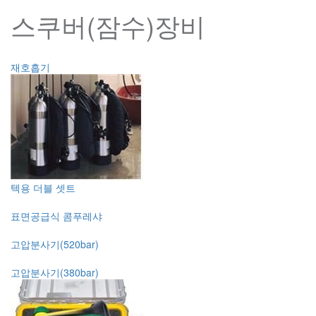
스쿠버(잠수)장비
재호흡기
텍용 더블 셋트
표면공급식 콤푸레샤
고압분사기(520bar)
고압분사기(380bar)